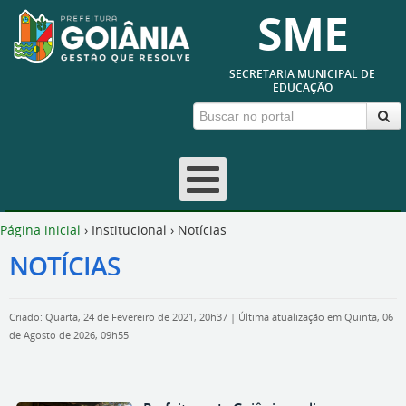
SME
SECRETARIA MUNICIPAL DE
EDUCAÇÃO
Página inicial
›
Institucional
›
Notícias
NOTÍCIAS
Criado: Quarta, 24 de Fevereiro de 2021, 20h37
|
Última atualização em Quinta, 06
de Agosto de 2026, 09h55