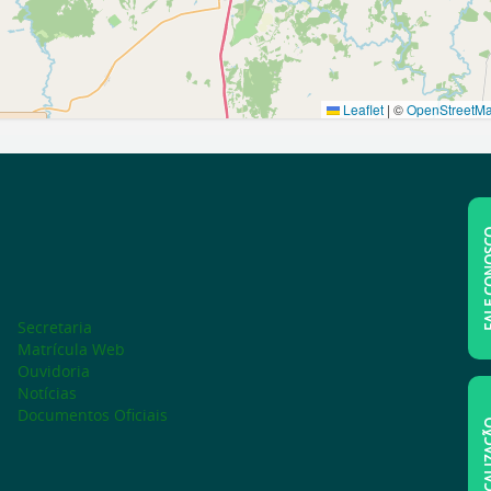
FALE C
Secretaria
Matrícula Web
Ouvidoria
Notícias
Documentos Oficiais
LOCAL