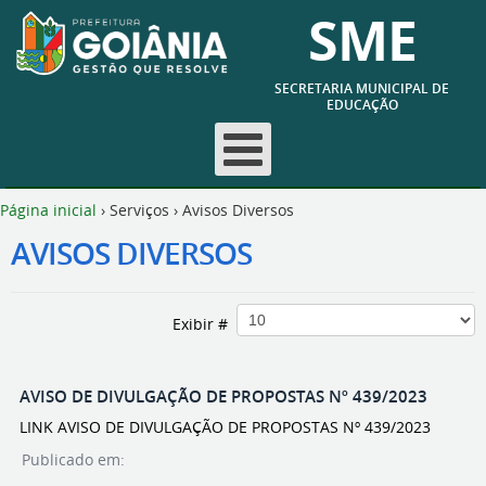
SME
SECRETARIA MUNICIPAL DE
EDUCAÇÃO
Página inicial
›
Serviços
›
Avisos Diversos
AVISOS DIVERSOS
Exibir #
AVISO DE DIVULGAÇÃO DE PROPOSTAS Nº 439/2023
LINK AVISO DE DIVULGAÇÃO DE PROPOSTAS Nº 439/2023
Publicado em: