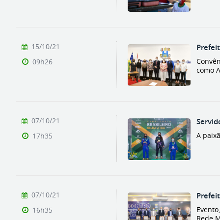
15/10/21
Prefei
Convêni
09h26
como A
07/10/21
Servid
A paixã
17h35
07/10/21
Prefei
Evento
16h35
Rede M