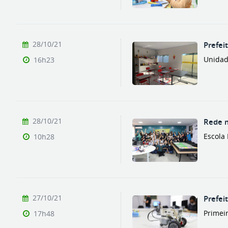
28/10/21
Prefei
Unidad
16h23
28/10/21
Rede m
Escola 
10h28
27/10/21
Prefei
Primeir
17h48