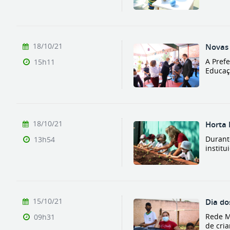
18/10/21
Novas 
A Pref
15h11
Educaç
18/10/21
Horta 
Durant
13h54
institu
15/10/21
Dia do
Rede M
09h31
de cria