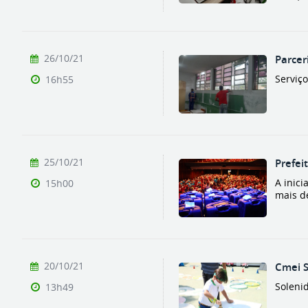
26/10/21
Parcer
Serviç
16h55
25/10/21
Prefei
A inici
15h00
mais de
20/10/21
Cmei S
Soleni
13h49