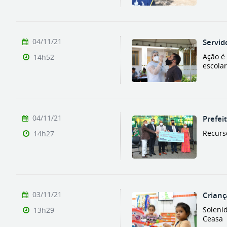
04/11/21
Servid
Ação é
14h52
escola
04/11/21
Prefei
Recurs
14h27
03/11/21
Crian
Solenid
13h29
Ceasa