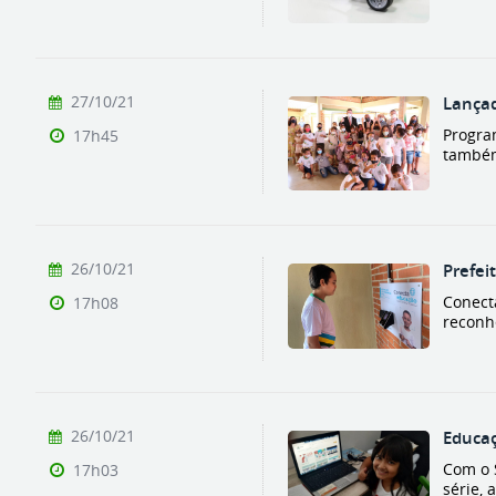
27/10/21
Lançad
Progra
17h45
também
26/10/21
Prefei
Conect
17h08
reconhe
26/10/21
Educaç
Com o 
17h03
série,