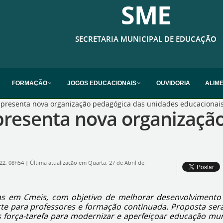
SME
SECRETARIA MUNICIPAL DE EDUCAÇÃO
FORMAÇÃO
JOGOS EDUCACIONAIS
OUVIDORIA
ALIM
 apresenta nova organização pedagógica das unidades educacionai
apresenta nova organizaçã
022, 08h54
|
Última atualização em Quarta, 27 de Abril de
s em Cmeis, com objetivo de melhorar desenvolvimento da o
 para professores e formação continuada. Proposta será a
mos força-tarefa para modernizar e aperfeiçoar educação m