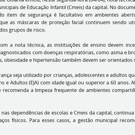
nicipais de Educação Infantil (Cmeis) da capital. No docum
o item de segurança é facultativo em ambientes abertos
ue as máscaras de proteção facial continuem sendo util
dos grupos de risco.
om a nota técnica, as instituições de ensino devem inc
iagnosticados com doenças respiratórias, como asma e bro
s, obesidade e hipertensão também devem ser orientados s
nça seja utilizado por crianças, adolescentes e adultos q
s e Adultos (EJA) com idade igual ou superior a 60 anos. A
 recomenda a limpeza frequente de ambientes compartil
s nas dependências de escolas e Cmeis da capital, continua
s físicos. Para esses casos, a gestão municipal recom