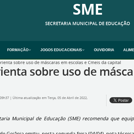
SME
SECRETARIA MUNICIPAL DE EDUCAÇÃO
FORMAÇÃO
JOGOS EDUCACIONAIS
OUVIDORIA
ALIM
orienta sobre uso de máscaras em escolas e Cmeis da capital
rienta sobre uso de másc
, 09h37
|
Última atualização em Terça, 05 de Abril de 2022,
retaria Municipal de Educação (SME) recomenda que equip
 de Goiânia emitiu, nesta segunda-feira (04/04), nota técn