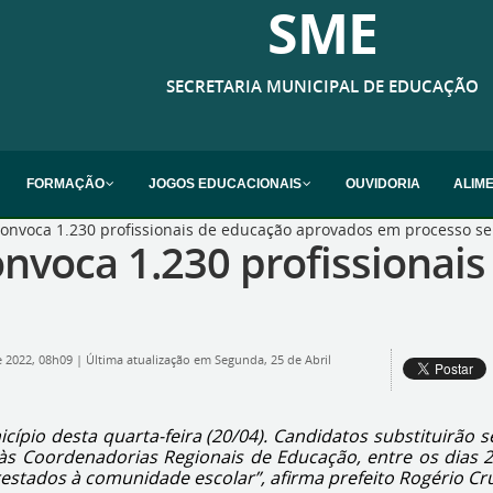
SME
SECRETARIA MUNICIPAL DE EDUCAÇÃO
FORMAÇÃO
JOGOS EDUCACIONAIS
OUVIDORIA
ALIM
convoca 1.230 profissionais de educação aprovados em processo se
onvoca 1.230 profissiona
e 2022, 08h09
|
Última atualização em Segunda, 25 de Abril
cípio desta quarta-feira (20/04). Candidatos substituirão s
s Coordenadorias Regionais de Educação, entre os dias 25
estados à comunidade escolar”, afirma prefeito Rogério Cr