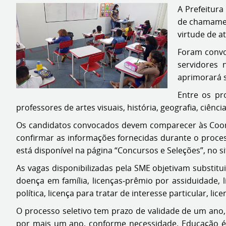
A Prefeitura
de chamament
virtude de a
Foram convoc
servidores 
aprimorará s
Entre os pr
professores de artes visuais, história, geografia, ciênci
Os candidatos convocados devem comparecer às Coorde
confirmar as informações fornecidas durante o proces
está disponível na página “Concursos e Seleções”, no si
As vagas disponibilizadas pela SME objetivam substitu
doença em família, licenças‐prêmio por assiduidade, 
política, licença para tratar de interesse particular,
O processo seletivo tem prazo de validade de um ano,
por mais um ano, conforme necessidade. Educação é u