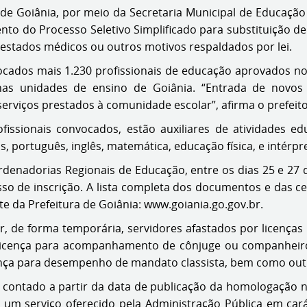
 de Goiânia, por meio da Secretaria Municipal de Educação (
o do Processo Seletivo Simplificado para substituição de 
testados médicos ou outros motivos respaldados por lei.
ados mais 1.230 profissionais de educação aprovados no ú
nas unidades de ensino de Goiânia. “Entrada de novos 
erviços prestados à comunidade escolar”, afirma o prefeito
ofissionais convocados, estão auxiliares de atividades e
as, português, inglês, matemática, educação física, e intérpre
nadorias Regionais de Educação, entre os dias 25 e 27 d
so de inscrição. A lista completa dos documentos e das c
te da Prefeitura de Goiânia: www.goiania.go.gov.br.
ir, de forma temporária, servidores afastados por licenças
licença para acompanhamento de cônjuge ou companheiro, l
 licença para desempenho de mandato classista, bem como out
 contado a partir da data de publicação da homologação no
m serviço oferecido pela Administração Pública em carát