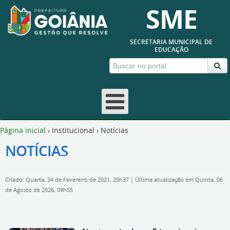
SME
SECRETARIA MUNICIPAL DE
EDUCAÇÃO
Página inicial
›
Institucional
›
Notícias
NOTÍCIAS
Criado: Quarta, 24 de Fevereiro de 2021, 20h37
|
Última atualização em Quinta, 06
de Agosto de 2026, 09h55