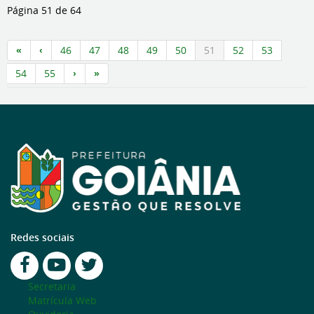
Página 51 de 64
46
47
48
49
50
51
52
53
54
55
Redes sociais
Secretaria
Matrícula Web