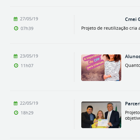
27/05/19
Cmei G
Projeto de reutilização cria
07h39
23/05/19
Alunos
Quanto
11h07
22/05/19
Parcer
Projet
18h29
objeti