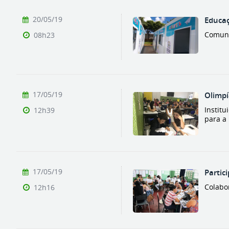
20/05/19
Educaç
Comuni
08h23
17/05/19
Olimpí
Instit
12h39
para a
17/05/19
Partic
Colabo
12h16