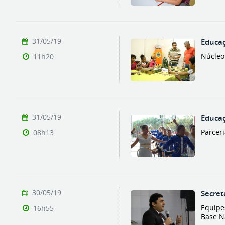
31/05/19
Educaç
Núcleo 
11h20
31/05/19
Educaç
Parcer
08h13
30/05/19
Secret
Equipe
16h55
Base N