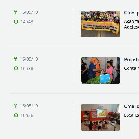
16/05/19
Cmei p
Ação f
14h43
Adoles
16/05/19
Projet
Contai
10h38
16/05/19
Cmei d
Localiz
10h36