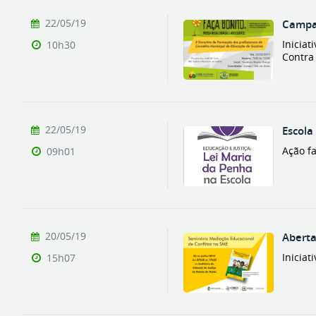
22/05/19
Campan
Inicia
10h30
Contra
22/05/19
Escola
Ação f
09h01
20/05/19
Aberta
Iniciat
15h07