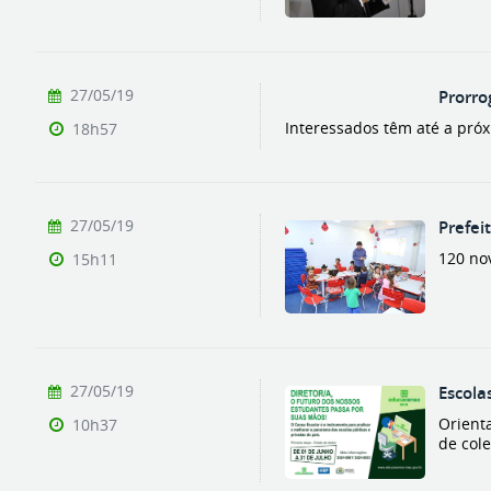
27/05/19
Prorro
Interessados têm até a próx
18h57
27/05/19
Prefei
120 no
15h11
27/05/19
Escola
Orient
10h37
de col