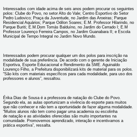
Interessados com idade acima de seis anos podem procurar os seguintes
polos: Clube do Povo, no setor Alto do Vale; Centro Esportivo do Setor
Pedro Ludovico; Praça da Juventude, no Jardim das Aroeiras; Parque
Residencial Aquários; Parque Odilon Soares; E.M. Professor Hilarindo, no
Parque Buriti; E.M.Dom Tomás Balduíno, no Jardim do Cerrado I; E.M
Professor Lourenço Ferreira Campos, no Jardim Guanabara II; e Escola
Municipal de Tempo Integral no Jardim Novo Mundo.
Interessados podem procurar qualquer um dos polos para inscrição na
modalidade de sua preferência. De acordo com o gerente de Iniciação
Esportiva, Esporte Educacional e Rendimento da SME. Aguinaldo
Lourenço Filho, a Prefeitura disponibilizará kits de material para os polos.
“São kits com materiais específicos para cada modalidade, para uso dos
professores e alunos”, ressaltou.
Érika Dias de Sousa é a professora de natação do Clube do Povo.
Segundo ela, as aulas oportunizam a vivência do esporte para muitos
que não conhecer e não tem a oportunidade de fazer alguma modalidade.
“
Muitos alunos não tem como pagar uma academia ou escolinha
de natação e as atividades oferecidas são muito importantes na
comunidade.
Promovemos aprendizado, interação e incentivamos a
prática esportiva
”, ressalta.