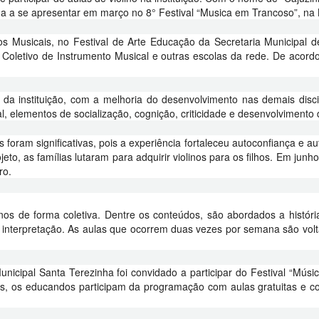
da a se apresentar em março no 8° Festival “Musica em Trancoso”, na 
s Musicais, no Festival de Arte Educação da Secretaria Municipal
o Coletivo de Instrumento Musical e outras escolas da rede. De acord
 da instituição, com a melhoria do desenvolvimento nas demais disci
al, elementos de socialização, cognição, criticidade e desenvolvimento 
foram significativas, pois a experiência fortaleceu autoconfiança e a
o, as famílias lutaram para adquirir violinos para os filhos. Em junho
ro.
nos de forma coletiva. Dentre os conteúdos, são abordados a história
 e interpretação. As aulas que ocorrem duas vezes por semana são vol
nicipal Santa Terezinha foi convidado a participar do Festival “Mú
s, os educandos participam da programação com aulas gratuitas e cont