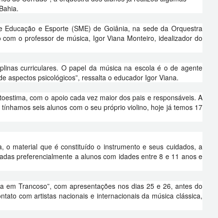
Bahia.
 de Educação e Esporte (SME) de Goiânia, na sede da Orquestra
o com o professor de música, Igor Viana Monteiro, idealizador do
plinas curriculares. O papel da música na escola é o de agente
de aspectos psicológicos”, ressalta o educador Igor Viana.
utoestima, com o apoio cada vez maior dos pais e responsáveis. A
 tínhamos seis alunos com o seu próprio violino, hoje já temos 17
, o material que é constituído o instrumento e seus cuidados, a
tadas preferencialmente a alunos com idades entre 8 e 11 anos e
sica em Trancoso”, com apresentações nos dias 25 e 26, antes do
ato com artistas nacionais e internacionais da música clássica,