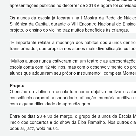
apresentações públicas no decorrer de 2018 e agora foi convida
Os alunos da escola já tocaram na I Mostra da Rede de Núcleo
Sinfônica da Capital, durante o VIII Encontro Nacional de Ensin
projeto, o ensino do violino traz muitos benefícios às crianças.
“É importante relatar a mudança dos hábitos dos alunos dentro
transformador, que propicia nos alunos mais diversificação cultur
“Muitos alunos nunca estiveram em um teatro e as apresentações 
escola conta com 12 violinos, mas com o desenvolvimento do projet
alunos que adquiriram seu próprio instrumento”, completa Montei
Projeto
O ensino do violino na escola tem como objetivo motivar os alu
consciência corporal, a sonoridade, afinação, memória auditiva
com alguma dificuldade de aprendizagem.
Entre os dias 23 e 30 de março, o grupo de alunos da Escola Mu
início dos concertos e do show da Elba Ramalho. Nos outros dia
popular, jazz, wold music.