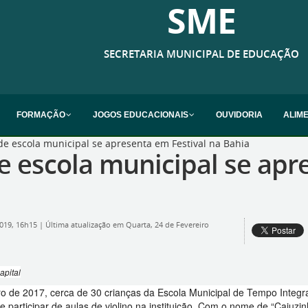
SME
SECRETARIA MUNICIPAL DE EDUCAÇÃO
FORMAÇÃO
JOGOS EDUCACIONAIS
OUVIDORIA
ALIM
de escola municipal se apresenta em Festival na Bahia
e escola municipal se apr
2019, 16h15
|
Última atualização em Quarta, 24 de Fevereiro
apital
 de 2017, cerca de 30 crianças da Escola Municipal de Tempo Integral
e participar de aulas de violino na instituição. Com o nome de “Cajuzi