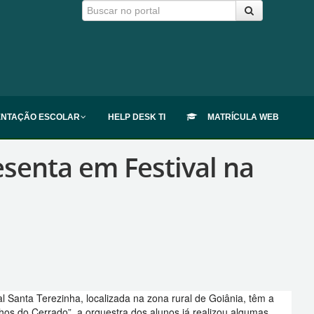
ENTAÇÃO ESCOLAR
HELP DESK TI
MATRÍCULA WEB
esenta em Festival na
 Santa Terezinha, localizada na zona rural de Goiânia, têm a
nhos do Cerrado”, a orquestra dos alunos já realizou algumas