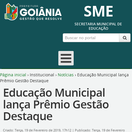
SME
SECRETARIA MUNICIPAL DE
EDUCAÇÃO
Página inicial
›
Institucional
›
Notícias
›
Educação Municipal lança
Prêmio Gestão Destaque
Educação Municipal
lança Prêmio Gestão
Destaque
Criado: Terça, 19 de Fevereiro de 2019, 17h12
|
Publicado: Terça, 19 de Fevereiro