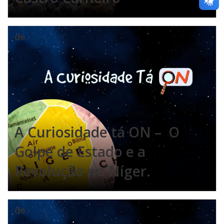
de
A Curiosidade tá ON – O
Golpe de Estado e a
Revolução no Níger.
de