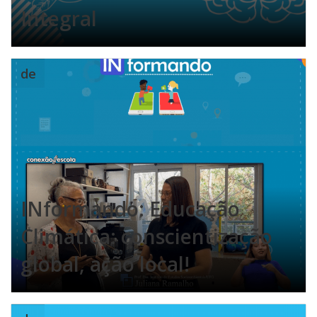
Integral
de
INformando: Educação
Climática: conscientização
global, ação local!