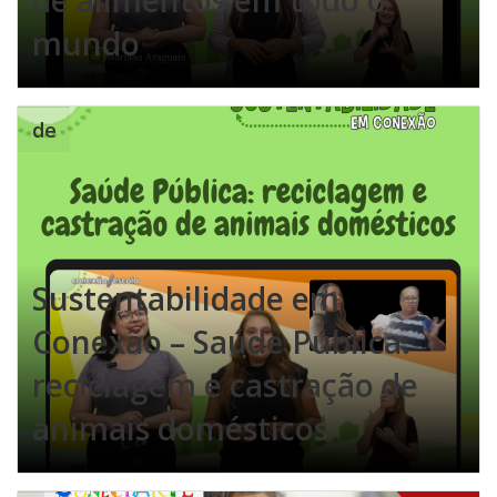
de alimentos em todo o
mundo
de
Sustentabilidade em
Conexão – Saúde Pública:
reciclagem e castração de
animais domésticos