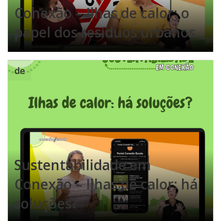
Conexão – Ilhas de calor: o
papel dos resíduos urbanos
de
Sustentabilidade em
Conexão – Ilhas de calor: há
soluções?