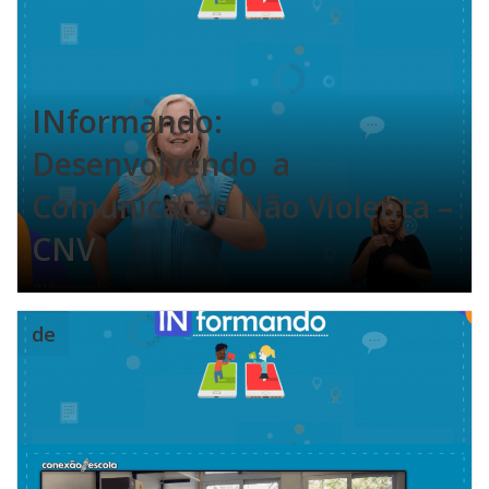
INformando:
Desenvolvendo a
Comunicação Não Violenta –
CNV
de