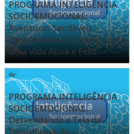
PROGRAMA INTELIGÊNCIA
SOCIOEMOCIONAL:
Aventuras Saudáveis –
Descobrindo o Caminho para
uma Vida Ativa e Feliz
de
PROGRAMA INTELIGÊNCIA
SOCIOEMOCIONAL:
Desvendando a Teia da
Desinformação –