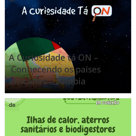
A Curiosidade tá ON –
Conhecendo os países
africanos – Zâmbia
de