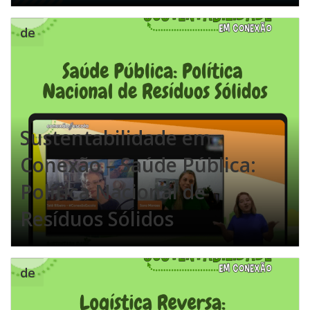
de
Sustentabilidade em
Conexão – Saúde Pública:
Política Nacional de
Resíduos Sólidos
de