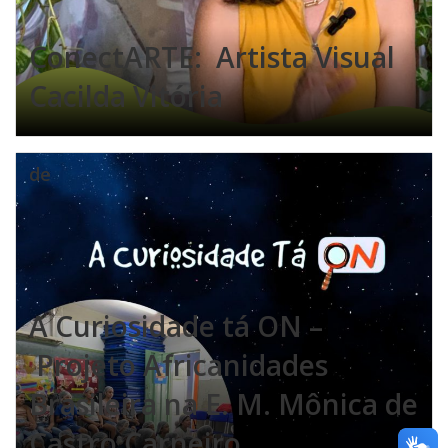
ConectARTE: Artista Visual
Cacilda Vitória
de
A Curiosidade tá ON –
Projeto Africanidades
Brasileira na E. M. Mônica de
Castro Carneiro