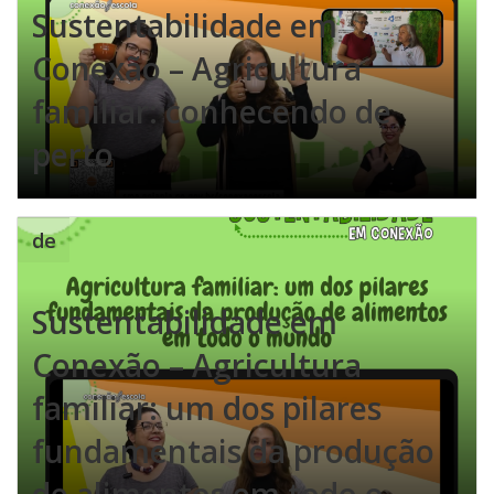
Sustentabilidade em
Conexão – Agricultura
familiar: conhecendo de
perto
de
Sustentabilidade em
Conexão – Agricultura
familiar: um dos pilares
fundamentais da produção