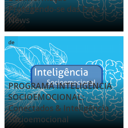
Protegendo-se das Fake
News
de
PROGRAMA INTELIGÊNCIA
SOCIOEMOCIONAL:
Conectados & Inteligência
Socioemocional