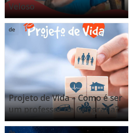
Veloso
de
Projeto de Vida – Como é ser
um professor de Geografia?
de