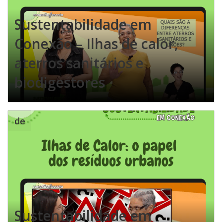
Sustentabilidade em
Conexão – Ilhas de calor,
aterros sanitários e
biodigestores
de
Sustentabilidade em