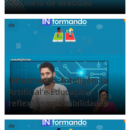
do Diário de Gratidão
de
INformando: Inteligência
Artificial e Educação –
reflexões e possibilidades
de