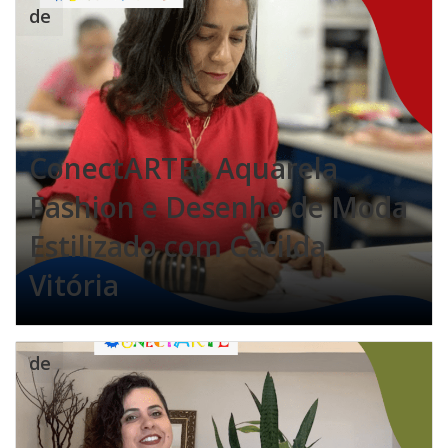
de
ConectARTE: Aquarela
Fashion e Desenho de Moda
Estilizado com Cacilda
Vitória
de