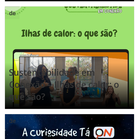
de
Sustentabilidade em
Conexão – Ilhas de calor: o
que são?
de