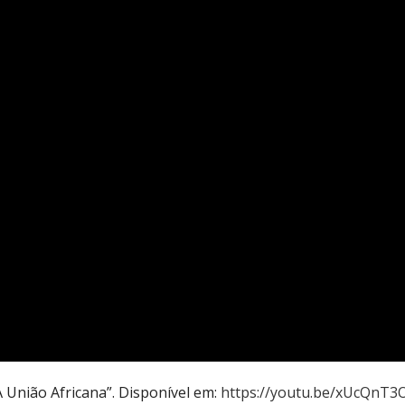
 União Africana”. Disponível em:
https://youtu.be/xUcQnT3