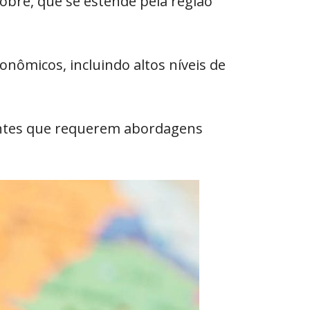
obre, que se estende pela região
nômicos, incluindo altos níveis de
entes que requerem abordagens