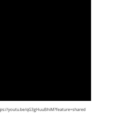
tps://youtu.be/qG3gHuuBhiM?feature=shared