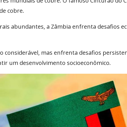
res mundiais de cobre. O famoso Cinturão do C
de cobre.
ais abundantes, a Zâmbia enfrenta desafios eco
o considerável, mas enfrenta desafios persist
antir um desenvolvimento socioeconômico.