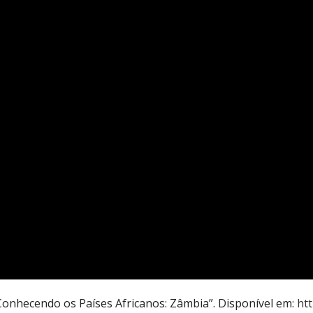
Conhecendo os Países Africanos: Zâmbia”. Disponível em:
ht