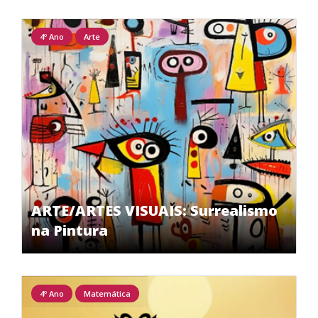
4º Ano
Arte
ARTE/ARTES VISUAIS: Surrealismo
na Pintura
4º Ano
Matemática