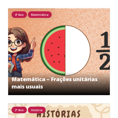
4º Ano
Matemática
Matemática – Frações unitárias
mais usuais
2º Ano
História