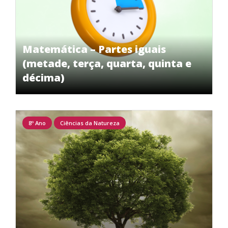
Matemática – Partes iguais
(metade, terça, quarta, quinta e
décima)
8º Ano
Ciências da Natureza