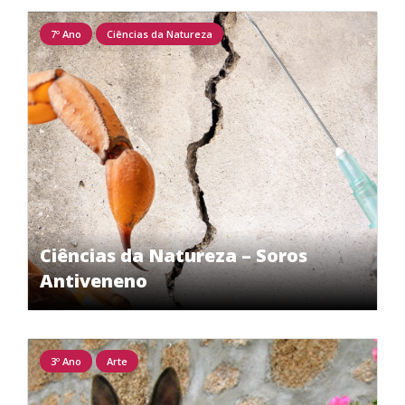
7º Ano
Ciências da Natureza
Ciências da Natureza – Soros
Antiveneno
3º Ano
Arte