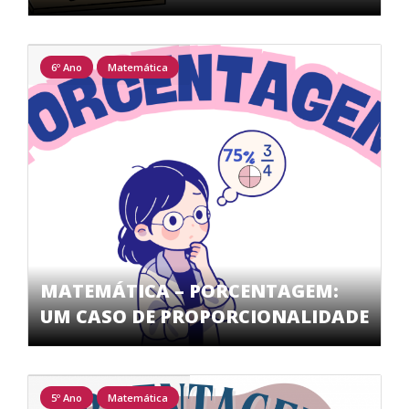
6º Ano
Matemática
MATEMÁTICA – PORCENTAGEM:
UM CASO DE PROPORCIONALIDADE
5º Ano
Matemática