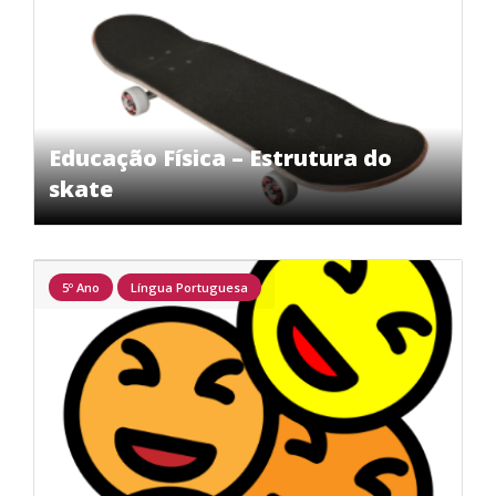
Educação Física – Estrutura do
skate
5º Ano
Língua Portuguesa