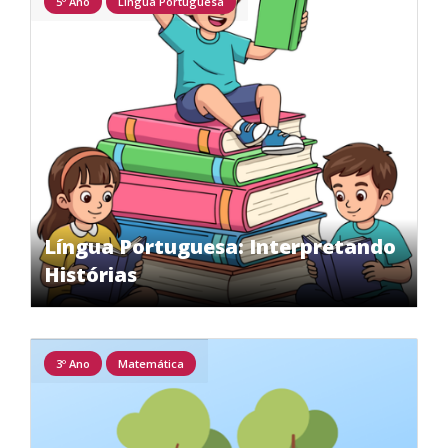
5º Ano
Língua Portuguesa
Língua Portuguesa: Interpretando
Histórias
3º Ano
Matemática