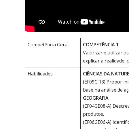
Competência Geral
COMPETÊNCIA 1
Valorizar e utilizar 
explicar a realidade,
Habilidades
CIÊNCIAS DA NATUR
(EF09CI13) Propor ini
base na análise de a
GEOGRAFIA
(EF04GE08-A) Descrev
produtos.
(EF06GE06-A) Identif