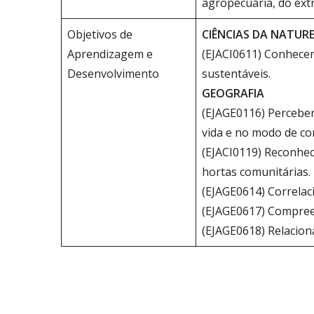
agropecuária, do extr
Objetivos de
CIÊNCIAS DA NATUR
Aprendizagem e
(EJACI0611) Conhecer 
Desenvolvimento
sustentáveis.
GEOGRAFIA
(EJAGE0116) Perceber
vida e no modo de com
(EJACI0119) Reconhec
hortas comunitárias.
(EJAGE0614) Correlac
(EJAGE0617) Compreen
(EJAGE0618) Relaciona