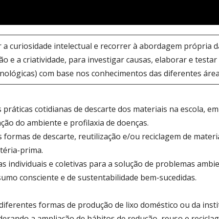
r a curiosidade intelectual e recorrer à abordagem própria das
ação e a criatividade, para investigar causas, elaborar e test
tecnológicas) com base nos conhecimentos das diferentes área
s práticas cotidianas de descarte dos materiais na escola, e
ção do ambiente e profilaxia de doenças.
 formas de descarte, reutilização e/ou reciclagem de mater
téria-prima.
vas individuais e coletivas para a solução de problemas amb
sumo consciente e de sustentabilidade bem-sucedidas.
iferentes formas de produção de lixo doméstico ou da insti
erando a ampliação de hábitos de redução, reuso e recicla