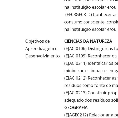
na instituição escolar e/ou
(EF03GE08-D) Conhecer as d
consumo consciente, consid
na instituição escolar e/ou
Objetivos de
CIÊNCIAS DA NATUREZA
Aprendizagem e
(EJACI0106) Distinguir as 
Desenvolvimento
(EJACI0109) Reconhecer os 
(EJACI0211) Identificar os
minimizar os impactos neg
(EJACI0212) Reconhecer as 
resíduos como fonte de ma
(EJACI0213) Construir prop
adequado dos resíduos sól
GEOGRAFIA
(EJAGE0212) Relacionar a p