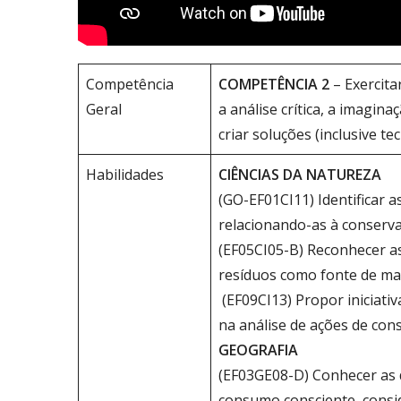
Competência
COMPETÊNCIA 2
– Exercita
Geral
a análise crítica, a imagin
criar soluções (inclusive 
Habilidades
CIÊNCIAS DA NATUREZA
(GO-EF01CI11) Identificar a
relacionando-as à conserva
(EF05CI05-B) Reconhecer as
resíduos como fonte de ma
(EF09CI13) Propor iniciati
na análise de ações de con
GEOGRAFIA
(EF03GE08-D) Conhecer as d
consumo consciente, consid