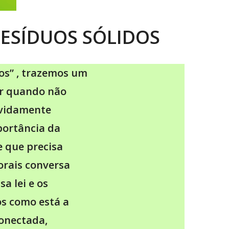
RESÍDUOS SÓLIDOS
dos” , trazemos um
er quando não
evidamente
ortância da
e que precisa
orais conversa
a lei e os
os como está a
onectada,