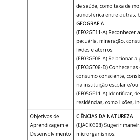
de saúde, como taxa de mort
atmosférica entre outras, 
GEOGRAFIA
(EF02GE11-A) Reconhecer a 
pecuária, mineração, const
lixões e aterros.
(EF03GE08-A) Relacionar a 
(EF03GE08-D) Conhecer as d
consumo consciente, consid
na instituição escolar e/ou
(EF05GE11-A) Identificar, 
residências, como lixões, i
Objetivos de
CIÊNCIAS DA NATUREZA
Aprendizagem e
(EJACI0308) Sugerir manei
Desenvolvimento
microrganismos.