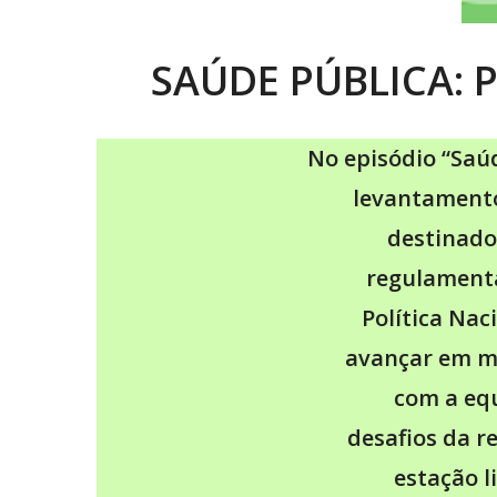
SAÚDE PÚBLICA: 
No episódio “Saúd
levantamento
destinado
regulament
Política Nac
avançar em mu
com a equ
desafios da r
estação 