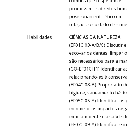
comuns que respeitem e
promovam os direitos human
posicionamento ético em
relação ao cuidado de si m
Habilidades
CIÊNCIAS DA NATUREZA
(EF01CI03-A/B/C) Discutir 
escovar os dentes, limpar 
são necessários para a man
(GO-EF01CI11) Identificar a
relacionando-as à conserva
(EF04CI08-B) Propor atitu
higiene, saneamento básico
(EF05CI05-A) Identificar o
minimizar os impactos neg
meio ambiente e à saúde d
(EF07CI09-A) Identificar e