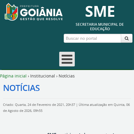
SME
SECRETARIA MUNICIPAL DE
EDUCAÇÃO
Página inicial
›
Institucional
›
Notícias
NOTÍCIAS
Criado: Quarta, 24 de Fevereiro de 2021, 20h37
|
Última atualização em Quinta, 06
de Agosto de 2026, 09h55