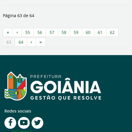
Página 63 de 64
55
56
57
58
59
60
61
62
63
64
Redes sociais
Secretaria