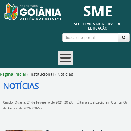
SME
SECRETARIA MUNICIPAL DE
EDUCAÇÃO
Página inicial
›
Institucional
›
Notícias
NOTÍCIAS
Criado: Quarta, 24 de Fevereiro de 2021, 20h37
|
Última atualização em Quinta, 06
de Agosto de 2026, 09h55