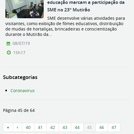
educação marcam a participação da
SME no 23º Mutirão
SME desenvolve várias atividades para
visitantes, como exibição de filmes educativos, distribuição
de mudas de hortaliças, brincadeiras e conscientização
durante o Mutirão da...
08/07/19
15h17
Subcategorias
Coronavirus
Página 45 de 64
40
41
42
43
44
45
46
47