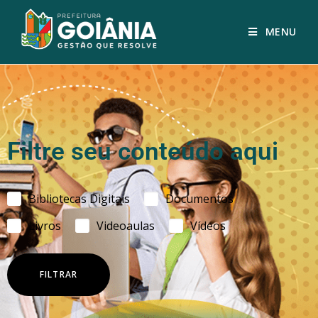
MENU
Filtre seu conteúdo aqui
Bibliotecas Digitais
Documentos
Livros
Videoaulas
Vídeos