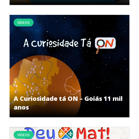
VÍDEOS
A Curiosidade tá ON – Goiás 11 mil
anos
VÍDEOS