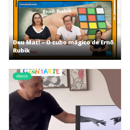
Deu Mat! – O cubo mágico de Ernõ
Rubik
VÍDEOS