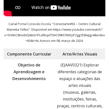
Canal
Portal Conexão Escola
. “Conectarte#63 – Centro Cultural
Marietta Telles”. Disponível em https://www.youtube.com/watch?
v=SH9nC8mobtQ&list=PLxRkqxlT0AC09M7AN5yPZgg1EItlwJgz4&index
=65&t=4s Acesso em 08, março de 2024.
Componente
Curricular
Arte/Artes Visuais
Objetivo de
(EJAAV0321) Explorar
Aprendizagem e
diferentes categorias de
Desenvolvimento
espaço e atuações das
artes visuais
(museus, galerias,
instituições, feiras,
praças, centros culturais,