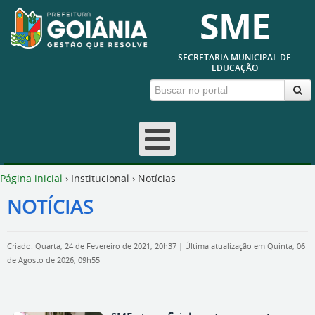
SME
SECRETARIA MUNICIPAL DE
EDUCAÇÃO
Página inicial
›
Institucional
›
Notícias
NOTÍCIAS
Criado: Quarta, 24 de Fevereiro de 2021, 20h37
|
Última atualização em Quinta, 06
de Agosto de 2026, 09h55