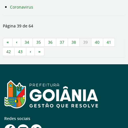
Coronavirus
Página 39 de 64
34
35
36
37
38
39
40
41
42
43
Redes sociais