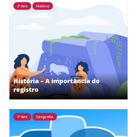
2º Ano
História
História – A importância do
registro
1º Ano
Geografia