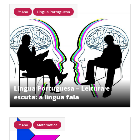
5º Ano
Língua Portuguesa
Língua Portuguesa – Leitura e
escuta: a língua fala
5º Ano
Matemática