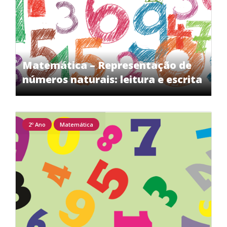
Matemática – Representação de
números naturais: leitura e escrita
2º Ano
Matemática