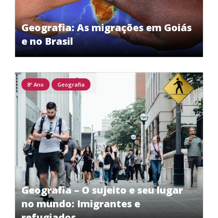
Geografia: As migrações em Goiás
e no Brasil
8º Ano
Geografia
Geografia – O sujeito e seu lugar
no mundo: Imigrantes e
refugiados.