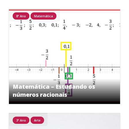
8º Ano
Matemática
Matemática – Estudando os
números racionais
3º Ano
Arte