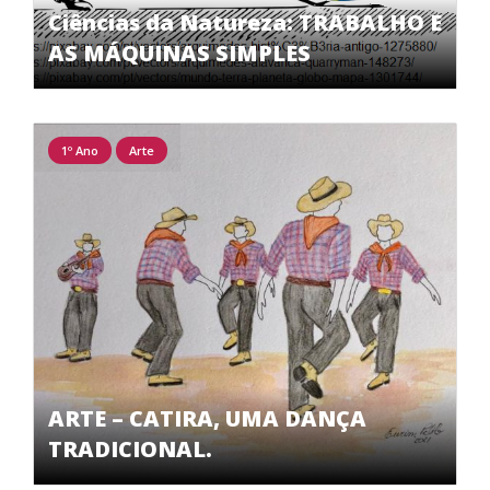
Ciências da Natureza: TRABALHO E
AS MÁQUINAS SIMPLES
1º Ano
Arte
ARTE – CATIRA, UMA DANÇA
TRADICIONAL.