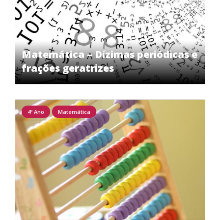
Matemática – Dízimas periódicas e
frações geratrizes
4º Ano
Matemática