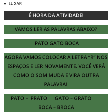
LUGAR
É HORA DA ATIVIDADE!
VAMOS LER AS PALAVRAS ABAIXO?
PATO GATO BOCA
AGORA VAMOS COLOCAR A LETRA “R” NOS
ESPAÇOS E LER NOVAMENTE. VOCÊ VERÁ
COMO O SOM MUDA E VIRA OUTRA
PALAVRA!
PATO – PRATO GATO – GRATO
BOCA – BROCA