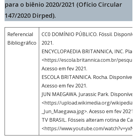
para o biênio 2020/2021 (Ofício Circular
147/2020 Dirped).
Referencial
CC0 DOMÍNIO PÚBLICO. Fóssil. Disponíve
Bibliográfico
2021.
ENCYCLOPAEDIA BRITANNICA, INC. Placas
<
https://escola.britannica.com.br/pes
Acesso em fev 2021.
ESCOLA BRITANNICA. Rocha. Disponível 
Acesso em fev 2021.
JUN MAEGAWA. Jurassic Park. Disponível
<
https://upload.wikimedia.org/wikipedi
_Jun_Maegawa.jpg
>. Acesso em fev 2021.
TV BRASIL. Fósseis alteram rotina de Caj
<
https://www.youtube.com/watch?v=yxN2