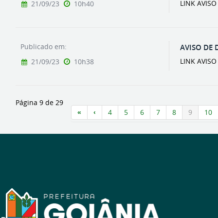
LINK AVIS
21/09/23
10h40
Publicado em:
AVISO DE 
LINK AVIS
21/09/23
10h38
Página 9 de 29
4
5
6
7
8
9
10