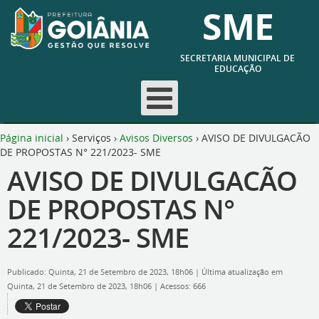
SME
SECRETARIA MUNICIPAL DE
EDUCAÇÃO
Página inicial
›
Serviços
›
Avisos Diversos
›
AVISO DE DIVULGACÃO
DE PROPOSTAS N° 221/2023- SME
AVISO DE DIVULGACÃO
DE PROPOSTAS N°
221/2023- SME
Publicado: Quinta, 21 de Setembro de 2023, 18h06
|
Última atualização em
Quinta, 21 de Setembro de 2023, 18h06
|
Acessos: 666