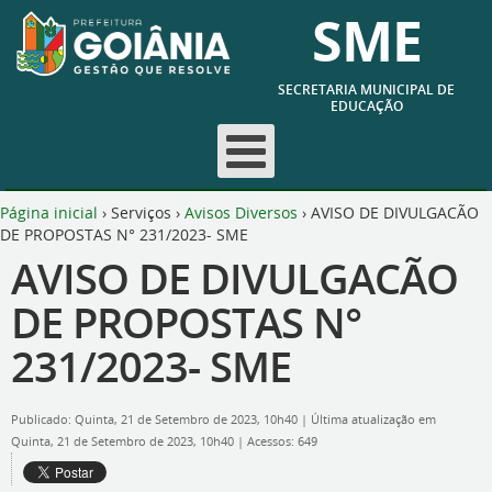
SME
SECRETARIA MUNICIPAL DE
EDUCAÇÃO
Página inicial
›
Serviços
›
Avisos Diversos
›
AVISO DE DIVULGACÃO
DE PROPOSTAS N° 231/2023- SME
AVISO DE DIVULGACÃO
DE PROPOSTAS N°
231/2023- SME
Publicado: Quinta, 21 de Setembro de 2023, 10h40
|
Última atualização em
Quinta, 21 de Setembro de 2023, 10h40
|
Acessos: 649