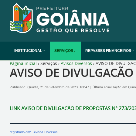
INSTITUCIONAL
SERVIÇOS
REPASSES FINANCEIROS
Página inicial
›
Serviços
›
Avisos Diversos
›
AVISO DE DIVULGAC
AVISO DE DIVULGACÃO 
Publicado: Quinta, 21 de Setembro de 2023, 10h47
|
Última atualização em Quin
LINK AVISO DE DIVULGACÃO DE PROPOSTAS N° 273/20
registrado em:
Avisos Diversos