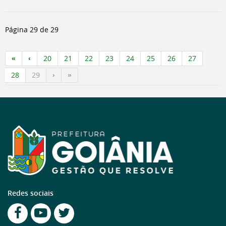
Página 29 de 29
20
21
22
23
24
25
26
27
28
29
Redes sociais