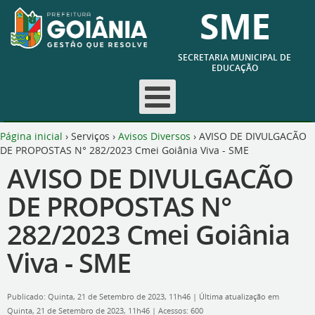
SME
SECRETARIA MUNICIPAL DE
EDUCAÇÃO
Página inicial
›
Serviços
›
Avisos Diversos
›
AVISO DE DIVULGACÃO
DE PROPOSTAS N° 282/2023 Cmei Goiânia Viva - SME
AVISO DE DIVULGACÃO
DE PROPOSTAS N°
282/2023 Cmei Goiânia
Viva - SME
Publicado: Quinta, 21 de Setembro de 2023, 11h46
|
Última atualização em
Quinta, 21 de Setembro de 2023, 11h46
|
Acessos: 600