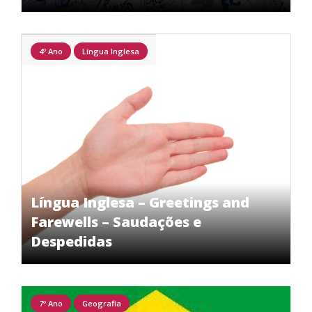
4º Ano
Língua Inglesa
Língua Inglesa – Greetings and
Farewells – Saudações e
Despedidas
7º Ano
Geografia