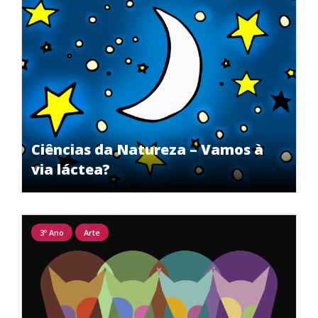
Ciências da Natureza – Vamos à
via láctea?
3º Ano
Arte