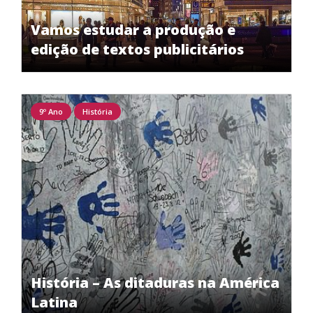
Vamos estudar a produção e
edição de textos publicitários
9º Ano
História
História – As ditaduras na América
Latina