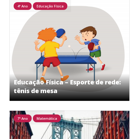
4º Ano
Educação Física
Educação Física – Esporte de rede:
tênis de mesa
7º Ano
Matemática