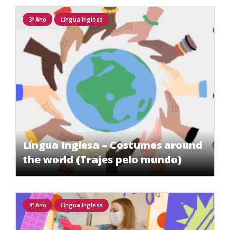
3º Ano
Língua Inglesa
Língua Inglesa – Costumes around
the world (Trajes pelo mundo)
4º Ano
Língua Inglesa