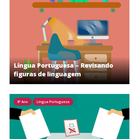
Língua Portuguesa – Revisando
figuras de linguagem
8º Ano
Língua Portuguesa