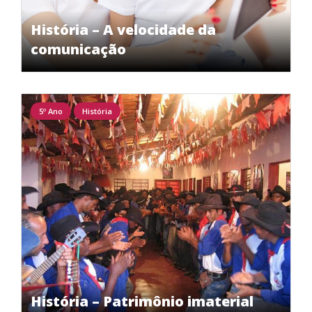
História – A velocidade da
comunicação
5º Ano
História
História – Patrimônio imaterial