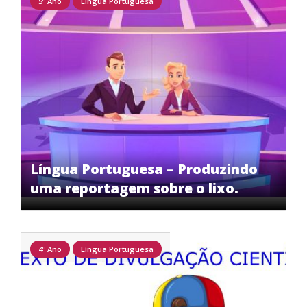
5º Ano
Língua Portuguesa
Língua Portuguesa – Produzindo
uma reportagem sobre o lixo.
4º Ano
Língua Portuguesa