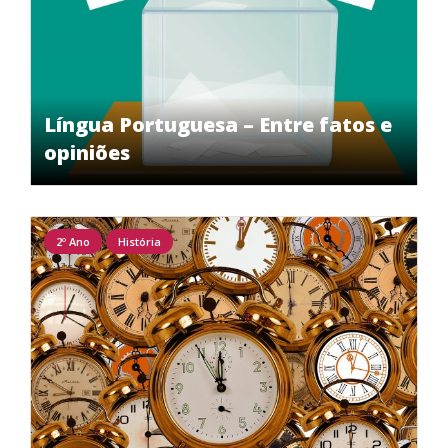
Língua Portuguesa – Entre fatos e
opiniões
2º Ano
História