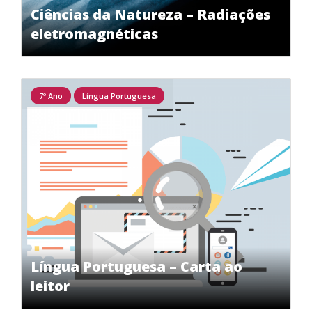
Ciências da Natureza – Radiações
eletromagnéticas
7º Ano
Língua Portuguesa
Língua Portuguesa – Carta ao
leitor