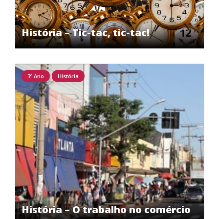
História – Tic-tac, tic-tac!
3º Ano
História
História – O trabalho no comércio