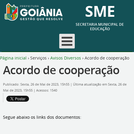
SME
SECRETARIA MUNICIPAL DE
EDUCAÇÃO
Página inicial
›
Serviços
›
Avisos Diversos
›
Acordo de cooperação
Acordo de cooperação
Publicado: Sexta, 26 de Mai de 2023, 15h55
|
Última atualização em Sexta, 26 de
Mai de 2023, 15h55
|
Acessos: 1540
Segue abaixo os links dos documentos: