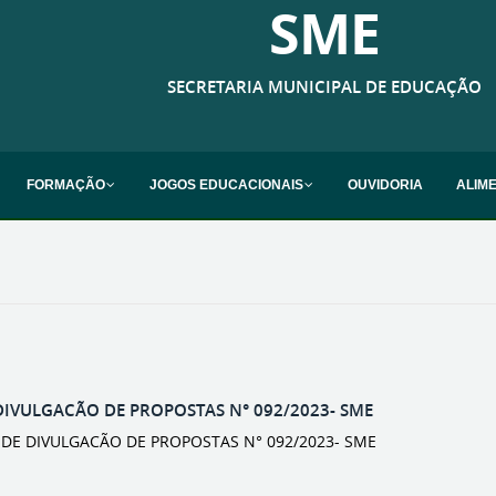
SME
SECRETARIA MUNICIPAL DE EDUCAÇÃO
FORMAÇÃO
JOGOS EDUCACIONAIS
OUVIDORIA
ALIM
DIVULGACÃO DE PROPOSTAS N° 092/2023- SME
O DE DIVULGACÃO DE PROPOSTAS N° 092/2023- SME