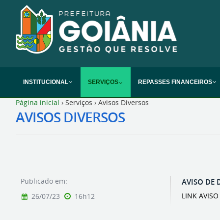
INSTITUCIONAL
SERVIÇOS
REPASSES FINANCEIROS
Página inicial
›
Serviços
›
Avisos Diversos
AVISOS DIVERSOS
Publicado em:
AVISO DE 
LINK AVIS
26/07/23
16h12