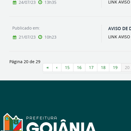
LINK AVISO
24/07/23
13h35
Publicado em:
AVISO DE 
LINK AVISO
21/07/23
10h23
Página 20 de 29
15
16
17
18
19
20