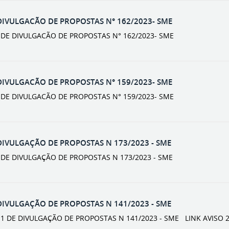
DIVULGACÃO DE PROPOSTAS N° 162/2023- SME
 DE DIVULGACÃO DE PROPOSTAS N° 162/2023- SME
DIVULGACÃO DE PROPOSTAS N° 159/2023- SME
O DE DIVULGACÃO DE PROPOSTAS N° 159/2023- SME
DIVULGAÇÃO DE PROPOSTAS N 173/2023 - SME
 DE DIVULGAÇÃO DE PROPOSTAS N 173/2023 - SME
DIVULGAÇÃO DE PROPOSTAS N 141/2023 - SME
 1 DE DIVULGAÇÃO DE PROPOSTAS N 141/2023 - SME LINK AVISO 