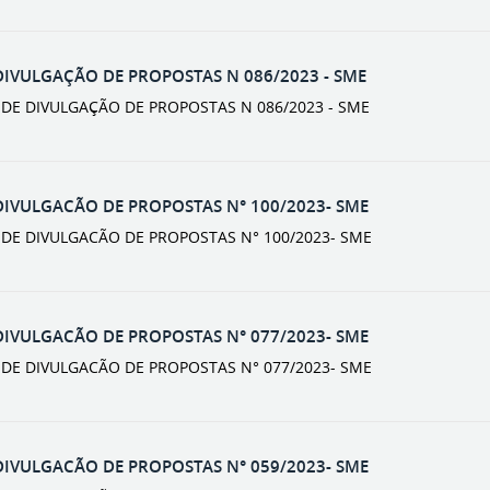
DIVULGAÇÃO DE PROPOSTAS N 086/2023 - SME
 DE DIVULGAÇÃO DE PROPOSTAS N 086/2023 - SME
DIVULGACÃO DE PROPOSTAS N° 100/2023- SME
O DE DIVULGACÃO DE PROPOSTAS N° 100/2023- SME
DIVULGACÃO DE PROPOSTAS N° 077/2023- SME
O DE DIVULGACÃO DE PROPOSTAS N° 077/2023- SME
DIVULGACÃO DE PROPOSTAS N° 059/2023- SME