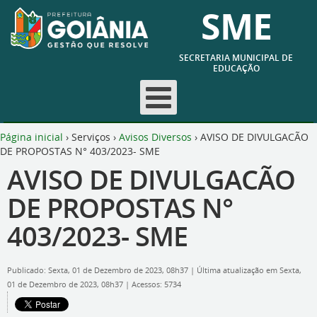
SME
SECRETARIA MUNICIPAL DE
EDUCAÇÃO
Página inicial
›
Serviços
›
Avisos Diversos
›
AVISO DE DIVULGACÃO
DE PROPOSTAS N° 403/2023- SME
AVISO DE DIVULGACÃO
DE PROPOSTAS N°
403/2023- SME
Publicado: Sexta, 01 de Dezembro de 2023, 08h37
|
Última atualização em Sexta,
01 de Dezembro de 2023, 08h37
|
Acessos: 5734