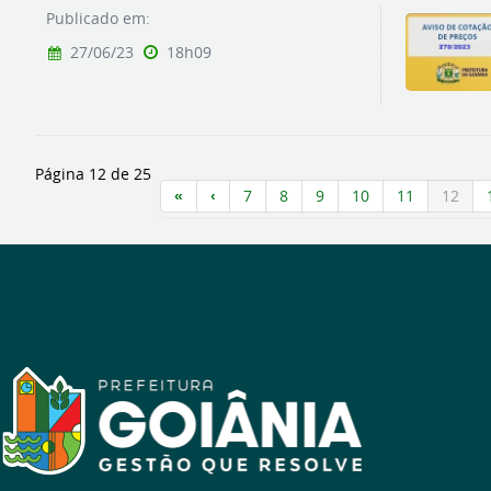
Publicado em:
27/06/23
18h09
Página 12 de 25
7
8
9
10
11
12