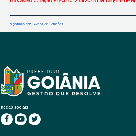
Link Aviso Cotação Preço Nº 253/2023 EM Targino de Ag
registrado em:
Avisos de Cotações
Redes sociais