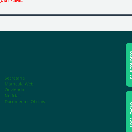
uiar - SME
FALE C
Secretaria
Matrícula Web
Ouvidoria
Notícias
Documentos Oficiais
LOCAL