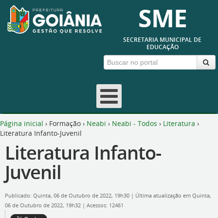
SME
SECRETARIA MUNICIPAL DE
EDUCAÇÃO
Página inicial
›
Formação
›
Neabi
›
Neabi - Todos
›
Literatura
›
Literatura Infanto-Juvenil
Literatura Infanto-
Juvenil
Publicado: Quinta, 06 de Outubro de 2022, 19h30
|
Última atualização em Quinta,
06 de Outubro de 2022, 19h32
|
Acessos: 12461