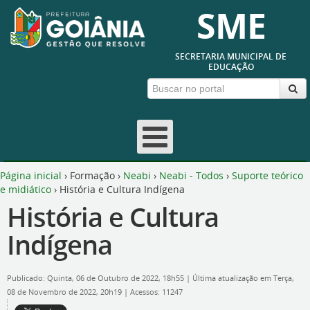
SME
SECRETARIA MUNICIPAL DE
EDUCAÇÃO
Página inicial
›
Formação
›
Neabi
›
Neabi - Todos
›
Suporte teórico
e midiático
›
História e Cultura Indígena
História e Cultura
Indígena
Publicado: Quinta, 06 de Outubro de 2022, 18h55
|
Última atualização em Terça,
08 de Novembro de 2022, 20h19
|
Acessos: 11247