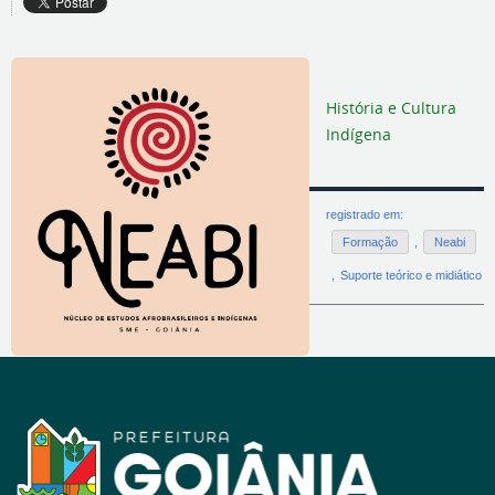
História e Cultura
Indígena
registrado em:
Formação
,
Neabi
,
Suporte teórico e midiático