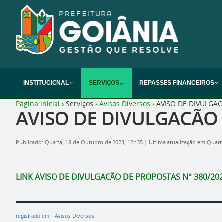
INSTITUCIONAL
SERVIÇOS
REPASSES FINANCEIROS
Página inicial
›
Serviços
›
Avisos Diversos
›
AVISO DE DIVULGAC
AVISO DE DIVULGACÃO 
Publicado: Quarta, 18 de Outubro de 2023, 12h35
|
Última atualização em Quar
LINK AVISO DE DIVULGACÃO DE PROPOSTAS N° 380/20
registrado em:
Avisos Diversos