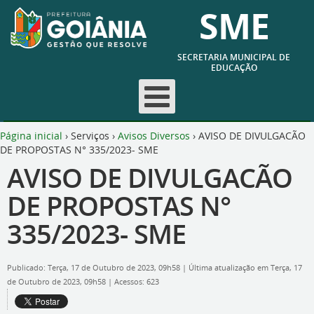
SME
SECRETARIA MUNICIPAL DE
EDUCAÇÃO
Página inicial
›
Serviços
›
Avisos Diversos
›
AVISO DE DIVULGACÃO
DE PROPOSTAS N° 335/2023- SME
AVISO DE DIVULGACÃO
DE PROPOSTAS N°
335/2023- SME
Publicado: Terça, 17 de Outubro de 2023, 09h58
|
Última atualização em Terça, 17
de Outubro de 2023, 09h58
|
Acessos: 623