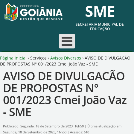
SME
SECRETARIA MUNICIPAL DE
EDUCAÇÃO
Página inicial
›
Serviços
›
Avisos Diversos
›
AVISO DE DIVULGACÃO
DE PROPOSTAS N° 001/2023 Cmei João Vaz - SME
AVISO DE DIVULGACÃO
DE PROPOSTAS N°
001/2023 Cmei João Vaz
- SME
Publicado: Segunda, 18 de Setembro de 2023, 16h50
|
Última atualização em
Segunda, 18 de Setembro de 2023, 16h50
|
Acessos: 610