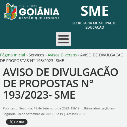
SME
SECRETARIA MUNICIPAL DE
EDUCAÇÃO
Página inicial
›
Serviços
›
Avisos Diversos
›
AVISO DE DIVULGACÃO
DE PROPOSTAS N° 193/2023- SME
AVISO DE DIVULGACÃO
DE PROPOSTAS N°
193/2023- SME
Publicado: Segunda, 18 de Setembro de 2023, 15h19
|
Última atualização em
Segunda, 18 de Setembro de 2023, 15h19
|
Acessos: 618