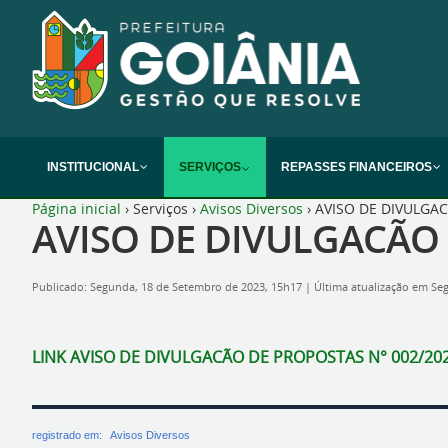
INSTITUCIONAL
SERVIÇOS
REPASSES FINANCEIROS
Página inicial
›
Serviços
›
Avisos Diversos
›
AVISO DE DIVULGAC
AVISO DE DIVULGACÃO 
Publicado: Segunda, 18 de Setembro de 2023, 15h17
|
Última atualização em Se
LINK AVISO DE DIVULGACÃO DE PROPOSTAS N° 002/20
registrado em:
Avisos Diversos