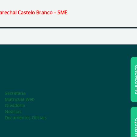
rechal Castelo Branco – SME
FALE C
Secretaria
Matrícula Web
Ouvidoria
Notícias
Documentos Oficiais
LOCAL