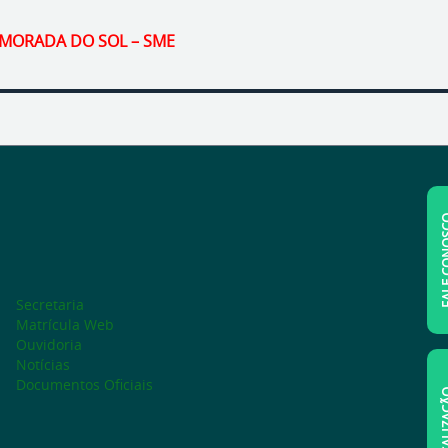
I MORADA DO SOL – SME
FALE C
Secretaria
Matrícula Web
Ouvidoria
Notícias
Documentos Oficiais
LOCAL