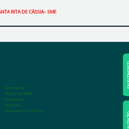
ANTA RITA DE CÁSSIA– SME
FALE C
Secretaria
Matrícula Web
Ouvidoria
Notícias
Documentos Oficiais
LOCAL